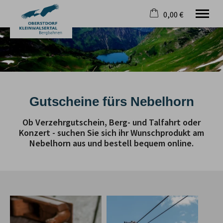
0,00 €
×
Warenkorb ist leer
Gutscheine der Nebelhornbahn
Willkommen
Tickets
Verzehrgutscheine
Gutscheine fürs Nebelhorn
Brunch
Konzerte
Ob Verzehrgutschein, Berg- und Talfahrt oder
Konzert - suchen Sie sich ihr Wunschprodukt am
Nebelhorn aus und bestell bequem online.