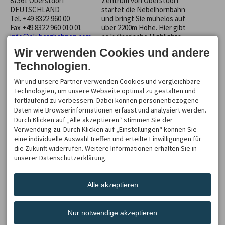
87561 Oberstdorf
Zentrum von Oberstdorf
DEUTSCHLAND
startet die Nebelhornbahn
Tel.
+49 8322 960 00
und bringt Sie mühelos auf
Fax +49 8322 960 010 01
über 2200m Höhe. Hier gibt
info@ok-bergbahnen.com
es kulinarische Highlights,
eindrucksvolles Ambiente &
Wir verwenden Cookies und andere
faszinierende Gipfelblicke.
Technologien.
ABWICKLUNG
ÖFFNUNGSZEITEN
Bestellen Sie die
23.05. - 08.11.2026
Wir und unsere Partner verwenden Cookies und vergleichbare
Mo - So
08:30-16:15
gewünschten Produkte.
Technologien, um unsere Webseite optimal zu gestalten und
Nach Eingang der
fortlaufend zu verbessern. Dabei können personenbezogene
WEITERE TICKETS
Bestellbestätigung
Daten wie Browserinformationen erfasst und analysiert werden.
überweisen Sie den
Weitere Tickets für die
Durch Klicken auf „Alle akzeptieren“ stimmen Sie der
Gesamtbetrag mit Angabe
Oberstdorf-Kleinwalsertal
Verwendung zu. Durch Klicken auf „Einstellungen“ können Sie
der Bestellnummer auf
Bergbahnen findest Du hier:
eine individuelle Auswahl treffen und erteilte Einwilligungen für
unser Konto. Sobald der
→
Ski-Tickets
die Zukunft widerrufen. Weitere Informationen erhalten Sie in
Gesamtbetrag auf unserem
unserer Datenschutzerklärung.
→
Sommer-Tickets
Konto gutgeschrieben ist,
werden Ihre Gutscheine
zugeschickt.
Alle akzeptieren
Nur notwendige akzeptieren